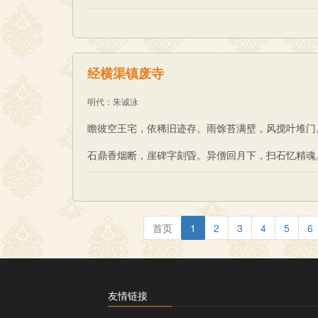
经横渠镇废寺
明代
：
朱诚泳
瞻彼空王宅，依稀旧迹存。雨馀苔满壁，风搅叶堆门
石鼎香烟断，崖碑字刻昏。异僧回月下，扫石忆精魂
首页
1
2
3
4
5
6
友情链接