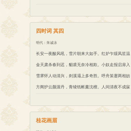
四时词 其四
明代
：
朱诚泳
长安一夜酸风吼，雪片朝来大如手。红炉乍煖凤笙温
金天肃杀春到迟，貂裘无奈冷相欺。小奴走报启扉入
雪霁怀人动清兴，剡溪灞上多奇胜。呼舟策蹇两相妨
方阁护云颜渥丹，青绫纸帐薰沈檀。人间清夜不成寐
桂花画眉