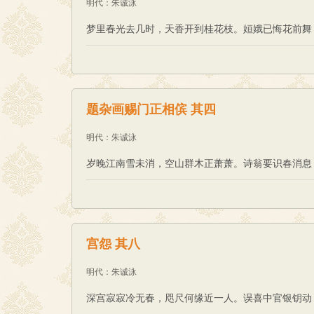
明代
：
朱诚泳
梦里春光去几时，天香开到桂花枝。姮娥已悔花前舞
题杂画赐门正相傧 其四
明代
：
朱诚泳
岁晚江南雪未消，空山群木正萧萧。诗翁要识春消息
宫怨 其八
明代
：
朱诚泳
深宫寂寂冷无春，咫尺何缘近一人。误喜中官银钥动