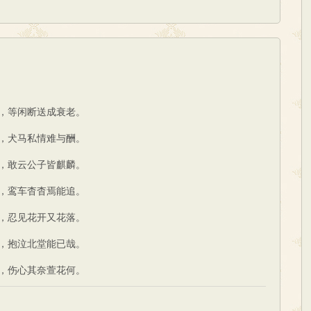
，等闲断送成衰老。
，犬马私情难与酬。
，敢云公子皆麒麟。
，鸾车杳杳焉能追。
，忍见花开又花落。
，抱泣北堂能已哉。
，伤心其奈萱花何。