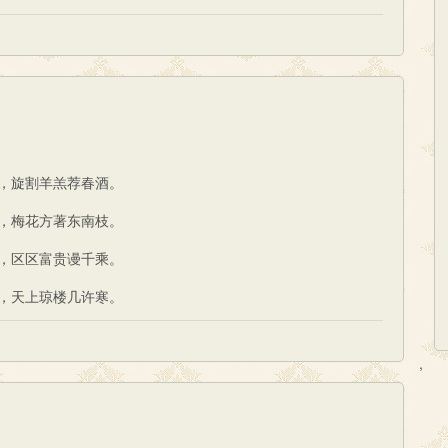
，旋割羊羔荐春酒。
，梅花方著东南枝。
，区区富贵谩千乘。
，天上琼楼几许寒。
,