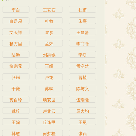
李白
王安石
杜甫
白居易
杜牧
朱熹
文天祥
岑参
王昌龄
杨万里
孟郊
李商隐
陆游
刘禹锡
李峤
柳宗元
王维
孟浩然
张镃
卢纶
曹植
于谦
苏轼
陈与义
龚自珍
项安世
伍瑞隆
戴梓
卢龙云
屈大均
王翰
丘逢甲
王冕
韩愈
何梦桂
张籍