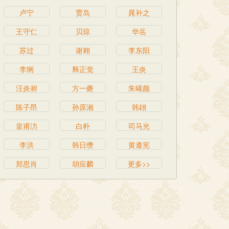
卢宁
贾岛
晁补之
王守仁
贝琼
华岳
苏过
谢翱
李东阳
李纲
释正觉
王炎
汪炎昶
方一夔
朱晞颜
陈子昂
孙原湘
韩翃
皇甫汸
白朴
司马光
李洪
韩日缵
黄遵宪
郑思肖
胡应麟
更多>>