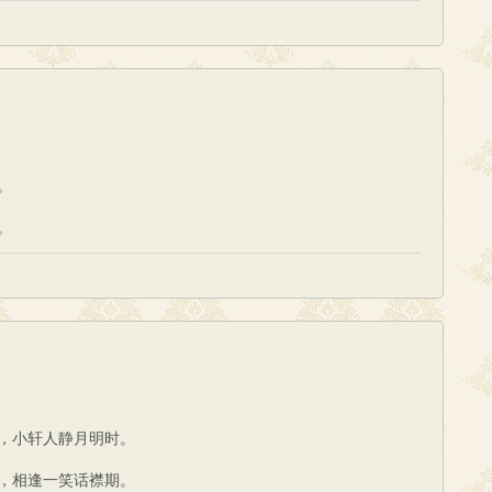
。
。
，小轩人静月明时。
，相逢一笑话襟期。