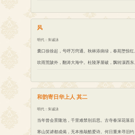
风
明代
：
朱诚泳
囊口徐徐起，号呼万窍通。秋林添病绿，春苑堕惊红
吹雨荒陂外，翻涛大海中。杜陵茅屋破，飘转瀼西东
和韵寄日华上人 其二
明代
：
朱诚泳
当年曾会景隆池，千里难禁别后思。古寺春深花落后
寒山笑谑都成偈，无本推敲酷爱诗。何日重来寻旧约