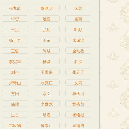
张九龄
陶渊明
宋褧
李贺
姚燮
袁凯
王洪
弘历
叶颙
杨士奇
王恭
朱诚泳
王哲
陈琏
金幼孜
李宪噩
杨基
韩淲
刘崧
王禹偁
张元干
卢青山
刘克庄
文同
方回
宗臣
释函可
储巏
李攀龙
黄省曾
边贡
翁卷
杨维桢
韦应物
释崇岳
皇甫冉