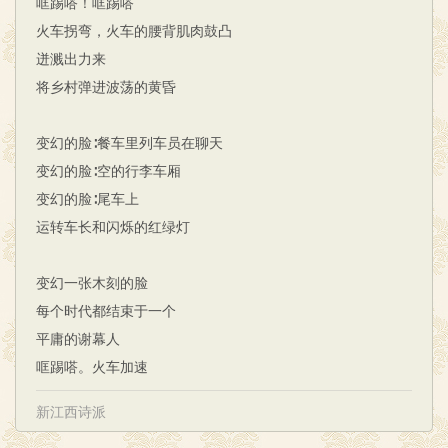
哐踢嗒！哐踢嗒
火车拐弯，火车的腰背肌肉鼓凸
迸溅出力来
将乡村弹进波荡的黄昏
变幻的脸∶餐车里列车员在聊天
变幻的脸∶空的行李车厢
变幻的脸∶尾车上
运转车长和闪烁的红绿灯
变幻一张木刻的脸
每个时代都结束于一个
平庸的谢幕人
哐踢嗒。火车加速
新江西诗派