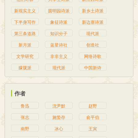
新现实主义
圆明园诗派
新乡土诗派
下半身写作
象征诗派
新边塞诗派
第三条道路
知识分子
现代派
新月派
蓝星诗社
创造社
文学研究
非非主义
网络诗歌
朦胧派
现代派
中国新诗
作者
鲁迅
沈尹默
赵野
张志
施蛰存
俞平伯
南野
冰心
王寅