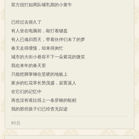
双方扭打如两队哺乳期的小黄牛
已经过去很久了
有人坐在电脑前，敲打着键盘
有人已魂归西天，带着伙伴们未了的梦
春天走得缓慢，却来得匆忙
城市的大街小巷容不下一朵紫花的微笑
我在来年的春天里
只能把脚掌铆在坚硬的地板上
家乡的红花草长势茂盛，寂寞逼人
在它们的记忆中
再也没有谁比得上一条穿梭的蚯蚓
我的那些孩子们已经杳无踪迹
80后