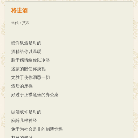
将进酒
当代
：
艾农
或许纵酒是对的
酒精给你以温暖
胜于感情给你以冷淡
迷蒙的眼使你漠视
尤胜于使你洞悉一切
酒后的床榻
好过于正襟危坐的办公桌
纵酒或许是对的
麻醉几根神经
免于为社会是非的崩溃惊惶
整日的醉卧