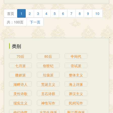
首页
1
2
3
4
5
6
7
8
9
10
共：100页
下一页
,
类别
70后
80后
中间代
七月派
创世纪
尝试派
撒娇派
垃圾派
整体主义
湖畔诗人
荒诞主义
海上诗派
灵性诗歌
丑石诗群
莽汉主义
现实主义
神性写作
民间写作
他们诗群
大学生诗派
新江西诗派