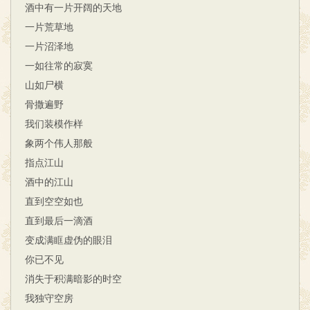
酒中有一片开阔的天地
一片荒草地
一片沼泽地
一如往常的寂寞
山如尸横
骨撒遍野
我们装模作样
象两个伟人那般
指点江山
酒中的江山
直到空空如也
直到最后一滴酒
变成满眶虚伪的眼泪
你已不见
消失于积满暗影的时空
我独守空房