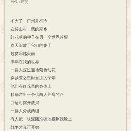
灵性诗歌
丑石诗群
莽汉主义
现实主义
当代
：
阿斐
神性写作
民间写作
他们诗群
冬天了，广州并不冷
大学生诗派
新江西诗派
新现实主义
在铸山村，我的家乡
圆明园诗派
新乡土诗派
下半身写作
红花草的种子在另一个世界苏醒
春天绽放于它们的躯干
早期象征诗派
新边塞诗派
第三条道路
越贫寒越美丽
知识分子写作
现代派
新格律诗派
来年在我的世界
蓝星诗社
创造社
文学研究会
非非主义
一群人踩过遍地紫色幼花
穿越两公里时空进入学堂
网络诗歌
后新诗潮
朦胧派
现代派
他们在红花草的身体上
中国新诗
精确犁出一条供两人并肩的路
并适时摆开战局
一群人分成两组
有人把一块泥团准确地投到我脸上
战争才真正开始