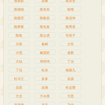
曹疏影
昌耀
陈安安
陈德锦
陈东东
程维
陈惠芳
陈敬容
陈克华
陈梦家
陈先发
陈秀喜
陈鱼
陈云虎
车前子
川美
春树
大车
大荒
戴望舒
道辉
大仙
邓诗鸿
丁当
丁泓
杜谷
独孤九
杜马兰
多多
朵孩
朵思
朵渔
杜运燮
方含
方令孺
方思
方玮德
非马
飞沙