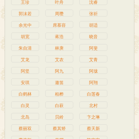
王珍
叶舟
沈睿
郭沫若
周瓒
张祈
余光中
席慕容
胡适
胡宽
蒋浩
晓音
朱自清
林庚
阿斐
艾龙
艾农
艾青
阿坚
阿九
阿垅
安琪
遨笛
阿翔
白鹤林
柏桦
白莲春
白灵
白萩
北村
北岛
贝岭
卞之琳
蔡丽双
蔡其矫
蔡天新