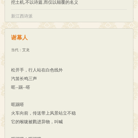
挖土机,不以诗篇,而仅以颠覆的名义
新江西诗派
谢幕人
当代
：
艾龙
松开手，行人站在白色线外
汽笛长鸣三声
哐--踢--嗒
哐踢嗒
火车向前，传送带上风景站立不稳
它的喉咙被戮进异物，叫喊