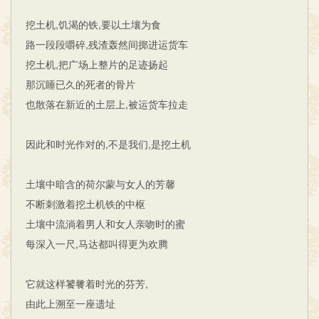
挖土机,饥渴的铁,要以土壤为食
路一段段嚼碎,残渣轰然间掷进运货车
挖土机,把广场上整片的足迹扬起
那沉睡已久的死者的骨片
也散落在新近的土层上,被运货车拉走
因此和时光作对的,不是我们,是挖土机
土壤中暗含的荷尔蒙与女人的芳馨
不断刺激着挖土机铁的中枢
土壤中流淌着男人和女人亲吻时的蜜
每深入一尺,马达都叫得更为欢腾
它就这样饕餮着时光的芬芳,
由此上溯至一座遗址