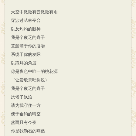
天空中微微有云微微有雨
穿涉过丛林亭台
以及灼灼的眼神
我是个疲乏的舟子
置船篙于你的唇吻
系缆于你的发际
以跪拜的角度
你是夜色中唯一的桃花源
（让爱歇息吧你说）
我是个疲乏的舟子
厌倦了飘泊
请为我守住一方
便于垂钓的晴空
然而只有今夜
你是我勒石的燕然