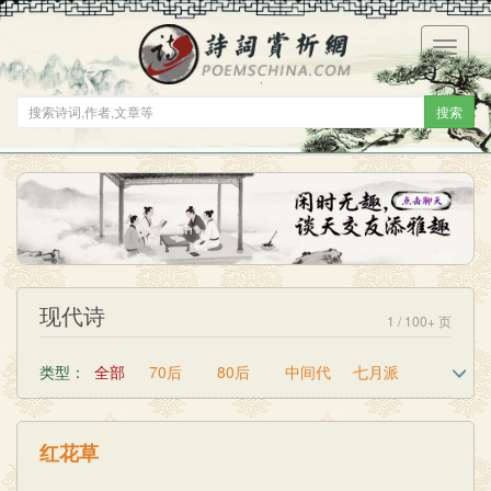
菜
单
搜索
现代诗
1 / 100+ 页
类型：
全部
70后
80后
中间代
七月派
创世纪
尝试派
撒娇派
垃圾派
红花草
整体主义
湖畔诗人
荒诞主义
海上诗派