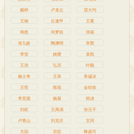
戴梓
卢龙云
屈大均
王翰
丘逢甲
王冕
韩愈
何梦桂
张籍
张九龄
陶渊明
宋褧
李贺
姚燮
袁凯
王洪
弘历
叶颙
杨士奇
王恭
朱诚泳
王哲
陈琏
金幼孜
李宪噩
杨基
韩淲
刘崧
王禹偁
张元干
卢青山
刘克庄
文同
方回
宗臣
释函可