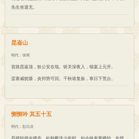
先生肯退无。
昆崙山
明代
：
张弼
首路昆崙顶，狄公安在哉。斩关深夜入，犒宴上元开。
蛮寨威犹慑，炎邦势可回。千秋谁复振，寒日下荒台。
恻恻吟 其五十五
明代
：
彭日贞
乔婧轻拌金缕衣，杜秋断送少年时。如今纵有青楼约，长恨