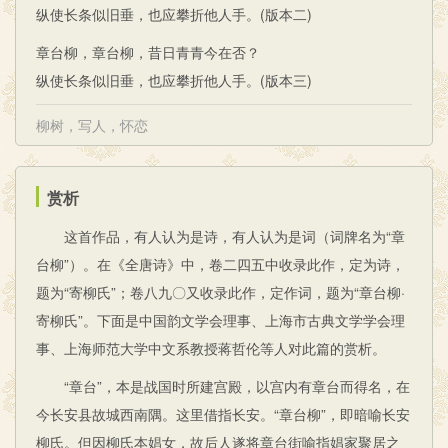
纵使长条似旧垂，也应攀折他人手。(版本二)
章台柳，章台柳，昔日青青今在否？
纵使长条似旧垂，也应攀折他人手。(版本三)
柳树
，
写人
，
怀恋
赏析
这首作品，有人认为是诗，有人认为是词（词牌名为“章
台柳”）。在《全唐诗》中，卷二四五中收录此作，定为诗，
题为“寄柳氏”；卷八九〇又收录此作，定作词，题为“章台柳·
寄柳氏”。下面是中国韵文学会理事、上海市古典文学学会理
事、上海师范大学中文系教授蒋哲伦等人对此篇的赏析。
“章台”，本是战国时所建宫殿，以宫内有章台而得名，在
今长安县故城西南隅。这里借指长安。“章台柳”，即暗喻长安
柳氏。但因柳氏本娼女，故后人遂将章台街喻指娼家聚居之