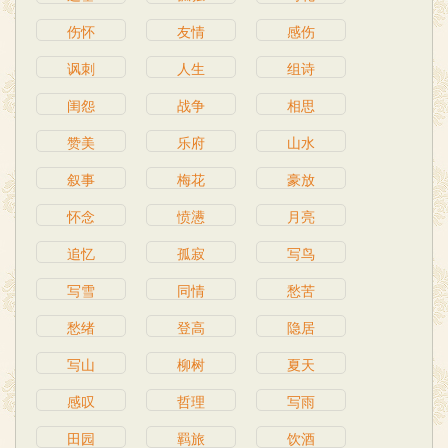
伤怀
友情
感伤
讽刺
人生
组诗
闺怨
战争
相思
赞美
乐府
山水
叙事
梅花
豪放
怀念
愤懑
月亮
追忆
孤寂
写鸟
写雪
同情
愁苦
愁绪
登高
隐居
写山
柳树
夏天
感叹
哲理
写雨
田园
羁旅
饮酒