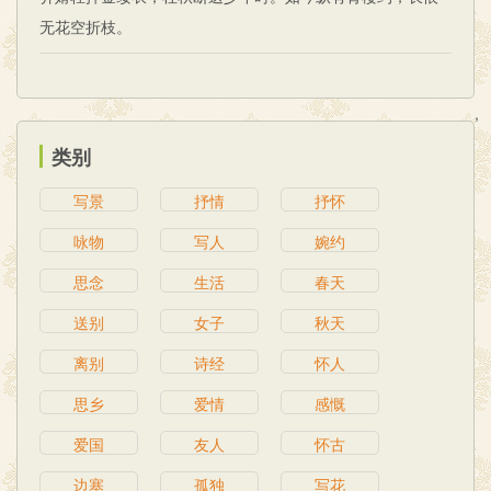
无花空折枝。
,
类别
写景
抒情
抒怀
咏物
写人
婉约
思念
生活
春天
送别
女子
秋天
离别
诗经
怀人
思乡
爱情
感慨
爱国
友人
怀古
边塞
孤独
写花