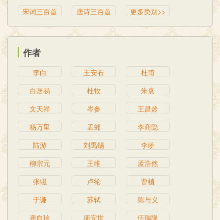
宋词三百首
唐诗三百首
更多类别>>
作者
李白
王安石
杜甫
白居易
杜牧
朱熹
文天祥
岑参
王昌龄
杨万里
孟郊
李商隐
陆游
刘禹锡
李峤
柳宗元
王维
孟浩然
张镃
卢纶
曹植
于谦
苏轼
陈与义
龚自珍
项安世
伍瑞隆