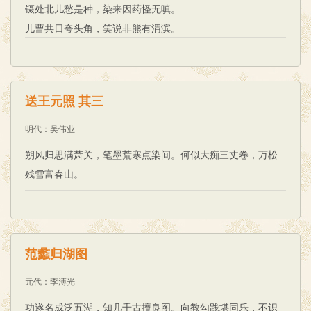
镊处北儿愁是种，染来因药怪无嗔。
儿曹共日夸头角，笑说非熊有渭滨。
送王元照 其三
明代
：
吴伟业
朔风归思满萧关，笔墨荒寒点染间。何似大痴三丈卷，万松
残雪富春山。
范蠡归湖图
元代
：
李溥光
功遂名成泛五湖，知几千古擅良图。向教勾践堪同乐，不识