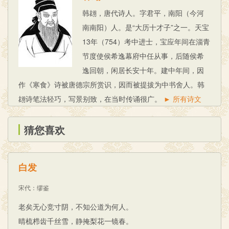
韩翃，唐代诗人。字君平，南阳（今河
南南阳）人。是“大历十才子”之一。天宝
13年（754）考中进士，宝应年间在淄青
节度使侯希逸幕府中任从事，后随侯希
逸回朝，闲居长安十年。建中年间，因
作《寒食》诗被唐德宗所赏识，因而被提拔为中书舍人。韩
翃诗笔法轻巧，写景别致，在当时传诵很广。
► 所有诗文
猜您喜欢
白发
宋代
：
缪鉴
老矣无心竞寸阴，不知公道为何人。
晴梳栉齿千丝雪，静掩梨花一镜春。