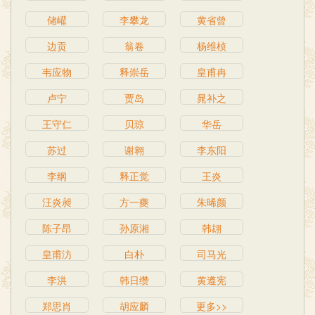
储巏
李攀龙
黄省曾
边贡
翁卷
杨维桢
韦应物
释崇岳
皇甫冉
卢宁
贾岛
晁补之
王守仁
贝琼
华岳
苏过
谢翱
李东阳
李纲
释正觉
王炎
汪炎昶
方一夔
朱晞颜
陈子昂
孙原湘
韩翃
皇甫汸
白朴
司马光
李洪
韩日缵
黄遵宪
郑思肖
胡应麟
更多>>