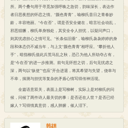
所。两个叠句用于寻觅加强呼唤之急切，韵味深长，表达作
者日思夜想的怀恋之情。“颜色青青”，喻柳氏昔日之青春妙
龄，丰容艳丽。“今在否”，谓是否安全健在，暗言社会动乱，
邪恶猖獗，柳氏单身独处，其安全令人担忧，以疑问声口，
则其忧虑担心之情可见。“长条似旧垂”，喻柳氏袅袅婷婷的身
段和体态仍不减当年，与上文“颜色青青”相呼应。“攀折他人
手”，暗指柳氏值此兵荒马乱之秋，恐己为他人所劫夺占有，
是“今在否”的进一步推测。前句见怀想之切，后句见忧虑之
深，两句以“纵使”“也应”开合进退，将其希望与失望，侥幸与
不幸，揣测与担忧等复杂的矛盾心情写得传神活现。
全篇语意双关，表面上是写柳树，实际上是对柳氏的问
候，问候了两件诗人最关切的事：是否还在人世？是否已经
嫁人？写得情真意切，感人肺腑，催人泪下。
韩翃