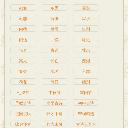
妇女
冬天
喜悦
励志
惆怅
写水
向往
赞颂
惜别
闲适
回忆
咏史
惜春
豪迈
壮志
寓人
悼亡
西湖
宴会
地名
言志
荷花
节日
赠别
七夕节
中秋节
重阳节
早教古诗
小学古诗
初中古诗
忧国忧民
怀才不遇
宋词精选
咏史怀古
壮志未酬
古诗三百首