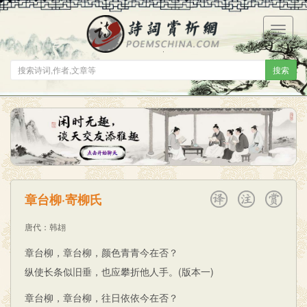
菜
单
搜索
章台柳·寄柳氏
唐代
：
韩翃
章台柳，章台柳，颜色青青今在否？
纵使长条似旧垂，也应攀折他人手。(版本一)
章台柳，章台柳，往日依依今在否？