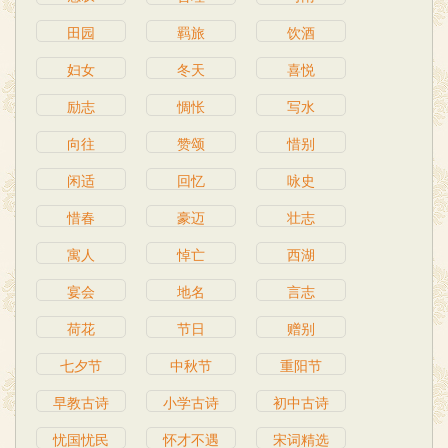
田园
羁旅
饮酒
妇女
冬天
喜悦
励志
惆怅
写水
向往
赞颂
惜别
闲适
回忆
咏史
惜春
豪迈
壮志
寓人
悼亡
西湖
宴会
地名
言志
荷花
节日
赠别
七夕节
中秋节
重阳节
早教古诗
小学古诗
初中古诗
忧国忧民
怀才不遇
宋词精选