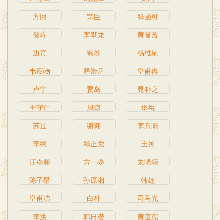
方回
宗臣
释函可
储巏
李攀龙
黄省曾
边贡
翁卷
杨维桢
韦应物
释崇岳
皇甫冉
卢宁
贾岛
晁补之
王守仁
贝琼
华岳
苏过
谢翱
李东阳
李纲
释正觉
王炎
汪炎昶
方一夔
朱晞颜
陈子昂
孙原湘
韩翃
皇甫汸
白朴
司马光
李洪
韩日缵
黄遵宪