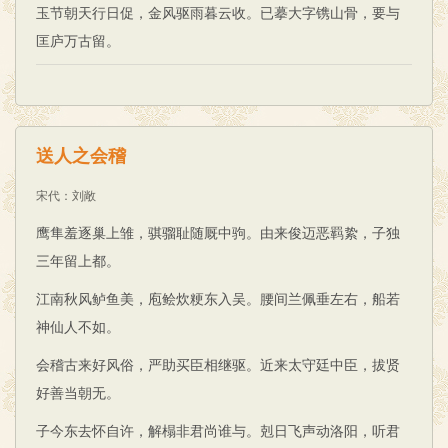
玉节朝天行日促，金风驱雨暮云收。已摹大字镌山骨，要与
匡庐万古留。
送人之会稽
宋代
：
刘敞
鹰隼羞逐巢上雏，骐骝耻随厩中驹。由来俊迈恶羁絷，子独
三年留上都。
江南秋风鲈鱼美，庖鲙炊粳东入吴。腰间兰佩垂左右，船若
神仙人不如。
会稽古来好风俗，严助买臣相继驱。近来太守廷中臣，拔贤
好善当朝无。
子今东去怀自许，解榻非君尚谁与。剋日飞声动洛阳，听君