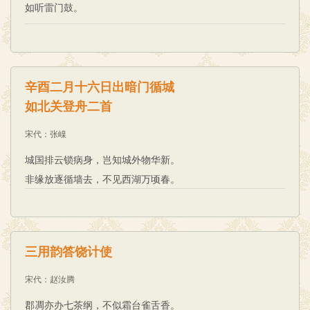
如听雷门鼓。
辛酉二月十六日出暗门循城
如北关登舟二首
宋代
：
张嵲
城国排云锁病身，岂知城外物华新。
非缘放逐循墙去，不见西湖万顷春。
三用韵答饶计使
宋代
：
赵汝腾
郡凋亦办七茶纲，不似霜台雀舌香。