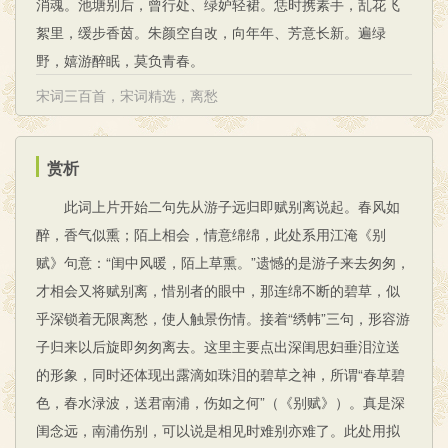
消魂。池塘别后，曾行处、绿妒轻裙。恁时携素手，乱花飞
絮里，缓步香茵。朱颜空自改，向年年、芳意长新。遍绿
野，嬉游醉眠，莫负青春。
宋词三百首
，
宋词精选
，
离愁
赏析
此词上片开始二句先从游子远归即赋别离说起。春风如
醉，香气似熏；陌上相会，情意绵绵，此处系用江淹《别
赋》句意：“闺中风暖，陌上草熏。”遗憾的是游子来去匆匆，
才相会又将赋别离，惜别者的眼中，那连绵不断的碧草，似
乎深锁着无限离愁，使人触景伤情。接着“绣帏”三句，形容游
子归来以后旋即匆匆离去。这里主要点出深闺思妇垂泪泣送
的形象，同时还体现出露滴如珠泪的碧草之神，所谓“春草碧
色，春水渌波，送君南浦，伤如之何”（《别赋》）。真是深
闺念远，南浦伤别，可以说是相见时难别亦难了。此处用拟