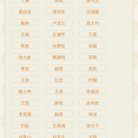
于谦
苏轼
陈与义
龚自珍
项安世
伍瑞隆
戴梓
卢龙云
屈大均
王翰
丘逢甲
王冕
韩愈
何梦桂
张籍
张九龄
陶渊明
宋褧
李贺
姚燮
袁凯
王洪
弘历
叶颙
杨士奇
王恭
朱诚泳
王哲
陈琏
金幼孜
李宪噩
杨基
韩淲
刘崧
王禹偁
张元干
卢青山
刘克庄
文同