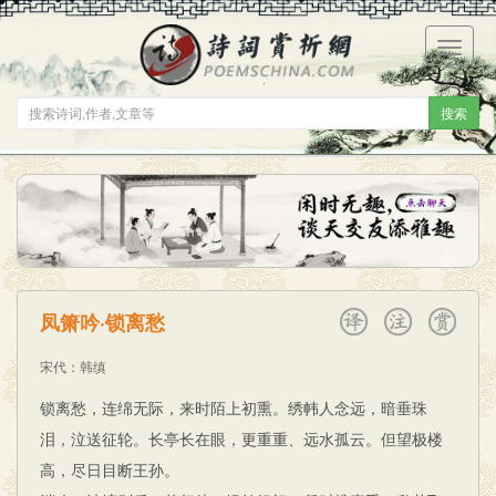
菜
单
搜索
凤箫吟·锁离愁
宋代
：
韩缜
锁离愁，连绵无际，来时陌上初熏。绣帏人念远，暗垂珠
泪，泣送征轮。长亭长在眼，更重重、远水孤云。但望极楼
高，尽日目断王孙。