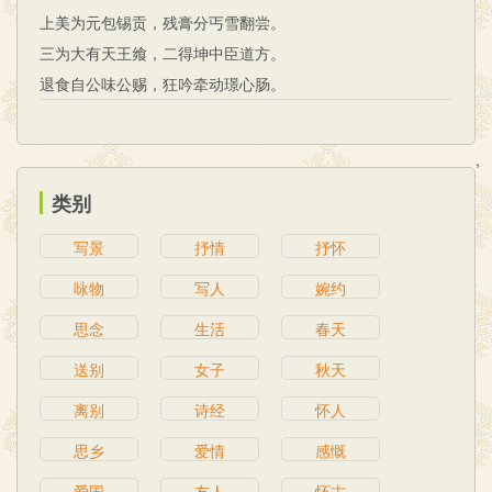
上美为元包锡贡，残膏分丐雪翻尝。
三为大有天王飨，二得坤中臣道方。
退食自公味公赐，狂吟牵动璟心肠。
,
类别
写景
抒情
抒怀
咏物
写人
婉约
思念
生活
春天
送别
女子
秋天
离别
诗经
怀人
思乡
爱情
感慨
爱国
友人
怀古