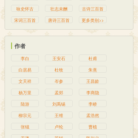
咏史怀古
壮志未酬
古诗三百首
宋词三百首
唐诗三百首
更多类别>>
作者
李白
王安石
杜甫
白居易
杜牧
朱熹
文天祥
岑参
王昌龄
杨万里
孟郊
李商隐
陆游
刘禹锡
李峤
柳宗元
王维
孟浩然
张镃
卢纶
曹植