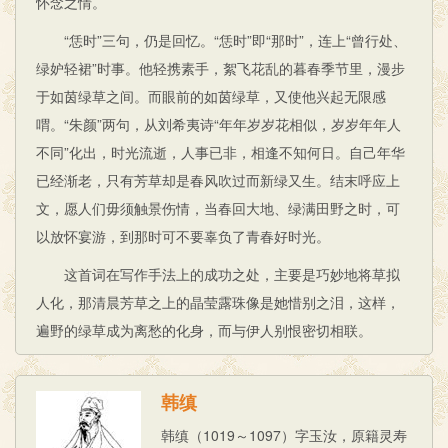
怀念之情。
“恁时”三句，仍是回忆。“恁时”即“那时”，连上“曾行处、
绿妒轻裙”时事。他轻携素手，絮飞花乱的暮春季节里，漫步
于如茵绿草之间。而眼前的如茵绿草，又使他兴起无限感
喟。“朱颜”两句，从刘希夷诗“年年岁岁花相似，岁岁年年人
不同”化出，时光流逝，人事已非，相逢不知何日。自己年华
已经渐老，只有芳草却是春风吹过而新绿又生。结末呼应上
文，愿人们毋须触景伤情，当春回大地、绿满田野之时，可
以放怀宴游，到那时可不要辜负了青春好时光。
这首词在写作手法上的成功之处，主要是巧妙地将草拟
人化，那清晨芳草之上的晶莹露珠像是她惜别之泪，这样，
遍野的绿草成为离愁的化身，而与伊人别恨密切相联。
韩缜
韩缜（1019～1097）字玉汝，原籍灵寿