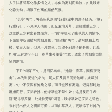
人手法将碧草化作多情之人，亦似为离别而垂泣，如此以来
化静为动，增添了伤离的黯然气氛。
“长亭”两句，将镜头从深闺转到旅途中的游子经历。他行
行重行行，不见伊人倩影，但见遍地芳草，远接重重云水，
这里以云水衬出春野绿意。一“孤”字暗示了睹草思人的情怀。
下面随即折回描写思妇形象，“但望极”两句，是写她独上危
楼、极目天际，但见一片碧色，却望不到游子的身影。此处
即用“王孙游兮不归，春草生兮萋萋”句意，道出了思妇空自怅
望的别恨。
下片“销魂”三句，是回忆当年。“池塘生春草，园柳变鸣
禽”，本为谢灵运的名句，词人忆及昔日同游池畔，旋赋别
离，句中不仅深有沧桑之感，而且也没有离题。记得那时她
姗姗而行，罗裙轻拂，使绿草也不禁生妒；这是反用牛希
济“记得绿罗裙，处处怜芳草”词意，以绿草妒忌罗裙之碧色，
来衬托出伊人之明媚可爱，从而由草及人，更增添了对她的