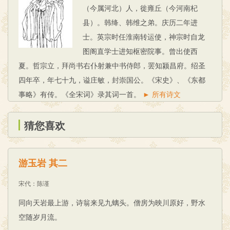
（今属河北）人，徙雍丘（今河南杞
县）。韩绛、韩维之弟。庆历二年进
士。英宗时任淮南转运使，神宗时自龙
图阁直学士进知枢密院事。曾出使西
夏。哲宗立，拜尚书右仆射兼中书侍郎，罢知颍昌府。绍圣
四年卒，年七十九，谥庄敏，封崇国公。《宋史》、《东都
事略》有传。《全宋词》录其词一首。
► 所有诗文
猜您喜欢
游玉岩 其二
宋代
：
陈谨
同向天岩最上游，诗翁来见九螭头。僧房为映川原好，野水
空随岁月流。