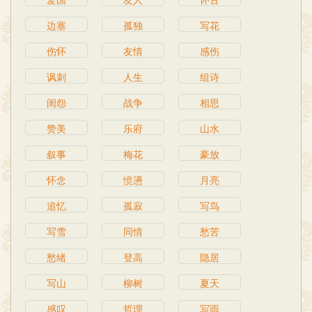
边塞
孤独
写花
伤怀
友情
感伤
讽刺
人生
组诗
闺怨
战争
相思
赞美
乐府
山水
叙事
梅花
豪放
怀念
愤懑
月亮
追忆
孤寂
写鸟
写雪
同情
愁苦
愁绪
登高
隐居
写山
柳树
夏天
感叹
哲理
写雨