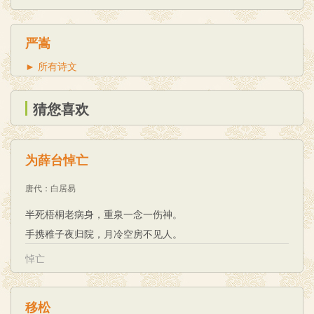
严嵩
► 所有诗文
猜您喜欢
为薛台悼亡
唐代
：
白居易
半死梧桐老病身，重泉一念一伤神。
手携稚子夜归院，月冷空房不见人。
悼亡
移松