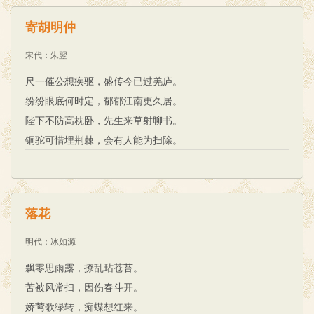
寄胡明仲
宋代
：
朱翌
尺一催公想疾驱，盛传今已过羌庐。
纷纷眼底何时定，郁郁江南更久居。
陛下不防高枕卧，先生来草射聊书。
铜驼可惜埋荆棘，会有人能为扫除。
落花
明代
：
冰如源
飘零思雨露，撩乱玷苍苔。
苦被风常扫，因伤春斗开。
娇莺歌绿转，痴蝶想红来。