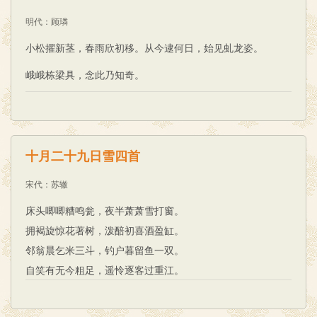
明代
：
顾璘
小松擢新茎，春雨欣初移。从今逮何日，始见虬龙姿。
峨峨栋梁具，念此乃知奇。
十月二十九日雪四首
宋代
：
苏辙
床头唧唧糟鸣瓮，夜半萧萧雪打窗。
拥褐旋惊花著树，泼醅初喜酒盈缸。
邻翁晨乞米三斗，钓户暮留鱼一双。
自笑有无今粗足，遥怜逐客过重江。