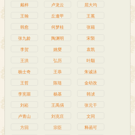
戴梓
卢龙云
屈大均
王翰
丘逢甲
王冕
韩愈
何梦桂
张籍
张九龄
陶渊明
宋褧
李贺
姚燮
袁凯
王洪
弘历
叶颙
杨士奇
王恭
朱诚泳
王哲
陈琏
金幼孜
李宪噩
杨基
韩淲
刘崧
王禹偁
张元干
卢青山
刘克庄
文同
方回
宗臣
释函可