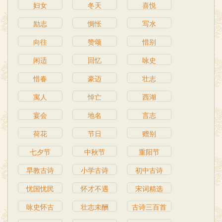
妇女
冬天
喜悦
励志
惆怅
写水
向往
赞颂
惜别
闲适
回忆
咏史
惜春
豪迈
壮志
寓人
悼亡
西湖
宴会
地名
言志
荷花
节日
赠别
七夕节
中秋节
重阳节
早教古诗
小学古诗
初中古诗
忧国忧民
怀才不遇
宋词精选
咏史怀古
壮志未酬
古诗三百首