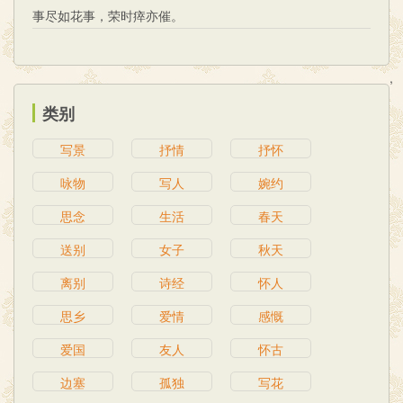
事尽如花事，荣时瘁亦催。
,
类别
写景
抒情
抒怀
咏物
写人
婉约
思念
生活
春天
送别
女子
秋天
离别
诗经
怀人
思乡
爱情
感慨
爱国
友人
怀古
边塞
孤独
写花