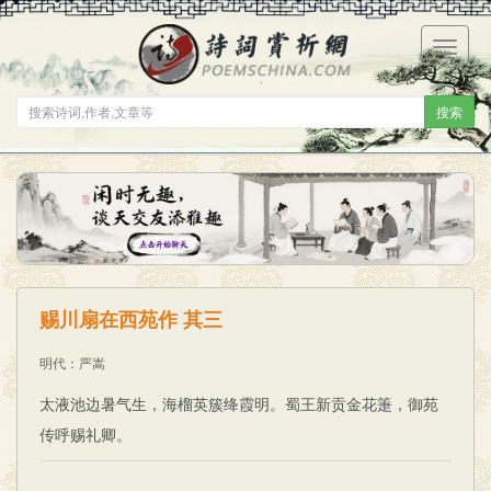
菜
单
搜索
赐川扇在西苑作 其三
明代
：
严嵩
太液池边暑气生，海榴英簇绛霞明。蜀王新贡金花箑，御苑
传呼赐礼卿。