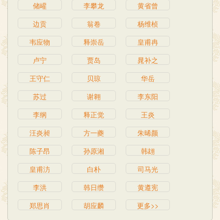
储巏
李攀龙
黄省曾
边贡
翁卷
杨维桢
韦应物
释崇岳
皇甫冉
卢宁
贾岛
晁补之
王守仁
贝琼
华岳
苏过
谢翱
李东阳
李纲
释正觉
王炎
汪炎昶
方一夔
朱晞颜
陈子昂
孙原湘
韩翃
皇甫汸
白朴
司马光
李洪
韩日缵
黄遵宪
郑思肖
胡应麟
更多>>