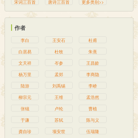
宋词三百首
唐诗三百首
更多类别>>
作者
李白
王安石
杜甫
白居易
杜牧
朱熹
文天祥
岑参
王昌龄
杨万里
孟郊
李商隐
陆游
刘禹锡
李峤
柳宗元
王维
孟浩然
张镃
卢纶
曹植
于谦
苏轼
陈与义
龚自珍
项安世
伍瑞隆