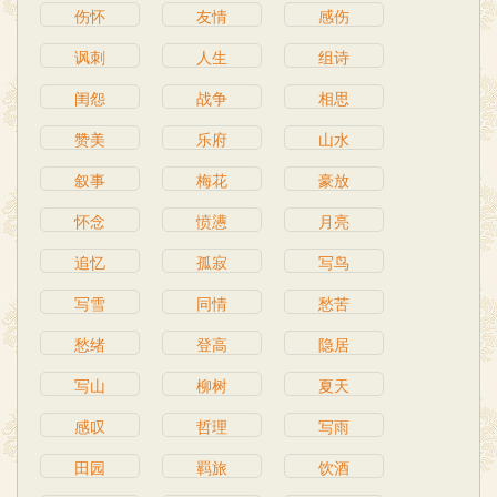
伤怀
友情
感伤
讽刺
人生
组诗
闺怨
战争
相思
赞美
乐府
山水
叙事
梅花
豪放
怀念
愤懑
月亮
追忆
孤寂
写鸟
写雪
同情
愁苦
愁绪
登高
隐居
写山
柳树
夏天
感叹
哲理
写雨
田园
羁旅
饮酒