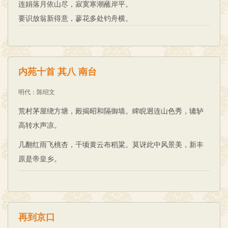
连娟落月依山尽，寂寞寒潮蘸岸平。
要识放翁新得意，蓼花多处钓舟横。
内苑十首 其八 南台
明代
：
陈绍文
荒村茅屋绕方塘，殿揭昭和隔御墙。睥睨迥连山色秀，辘轳
高转水声凉。
几翻红雨飞桃杏，千顷黄云布稻粱。莫讶此中风景美，新丰
原是帝皇乡。
再到京口