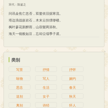
宋代
：
陈鉴之
问讯金焦亡恙否，双鳌依旧据寒流。
塔边浪战嵌岩石，木末云扶缥缈楼。
枫叶蓼花新醉雨，山容鬓两添秋。
海天一镜般如豆，忘却尘缁季子裘。
,
类别
写景
抒情
抒怀
咏物
写人
婉约
思念
生活
春天
送别
女子
秋天
离别
诗经
怀人