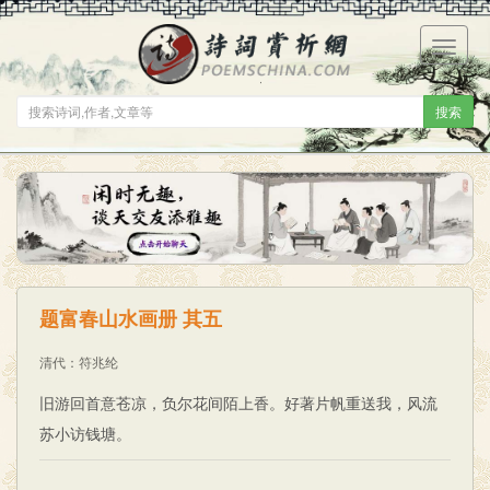
菜
单
搜索
题富春山水画册 其五
清代
：
符兆纶
旧游回首意苍凉，负尔花间陌上香。好著片帆重送我，风流
苏小访钱塘。