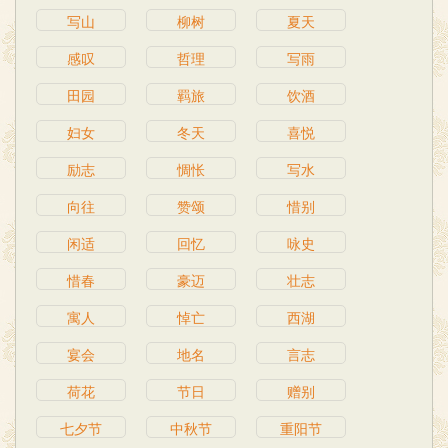
写山
柳树
夏天
感叹
哲理
写雨
田园
羁旅
饮酒
妇女
冬天
喜悦
励志
惆怅
写水
向往
赞颂
惜别
闲适
回忆
咏史
惜春
豪迈
壮志
寓人
悼亡
西湖
宴会
地名
言志
荷花
节日
赠别
七夕节
中秋节
重阳节