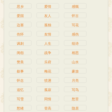
思乡
爱情
感慨
爱国
友人
怀古
边塞
孤独
写花
伤怀
友情
感伤
讽刺
人生
组诗
闺怨
战争
相思
赞美
乐府
山水
叙事
梅花
豪放
怀念
愤懑
月亮
追忆
孤寂
写鸟
写雪
同情
愁苦
愁绪
登高
隐居