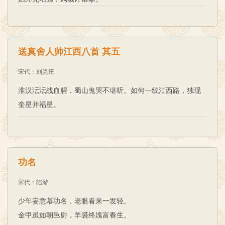
送真舍人帅江西八首 其五
宋代
：
刘克庄
淮汉沄沄战血腥，蜀山鬼哭不堪听。如何一线江西路，独现
奎星并福星。
功名
宋代
：
陆游
少年妄意慕功名，老眼看来一发轻。
金甲虽如朝邑尉，羊裘终媿富春生。