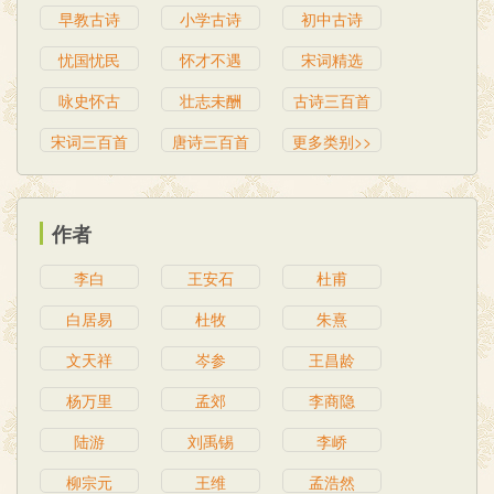
早教古诗
小学古诗
初中古诗
忧国忧民
怀才不遇
宋词精选
咏史怀古
壮志未酬
古诗三百首
宋词三百首
唐诗三百首
更多类别>>
作者
李白
王安石
杜甫
白居易
杜牧
朱熹
文天祥
岑参
王昌龄
杨万里
孟郊
李商隐
陆游
刘禹锡
李峤
柳宗元
王维
孟浩然