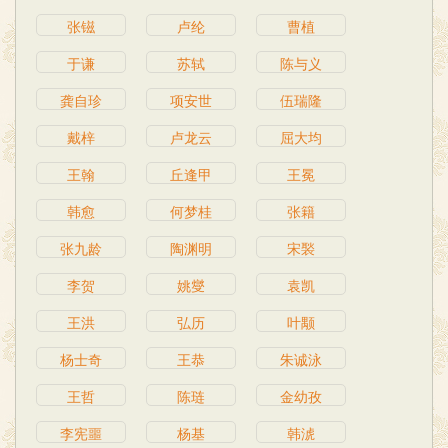
张镃
卢纶
曹植
于谦
苏轼
陈与义
龚自珍
项安世
伍瑞隆
戴梓
卢龙云
屈大均
王翰
丘逢甲
王冕
韩愈
何梦桂
张籍
张九龄
陶渊明
宋褧
李贺
姚燮
袁凯
王洪
弘历
叶颙
杨士奇
王恭
朱诚泳
王哲
陈琏
金幼孜
李宪噩
杨基
韩淲