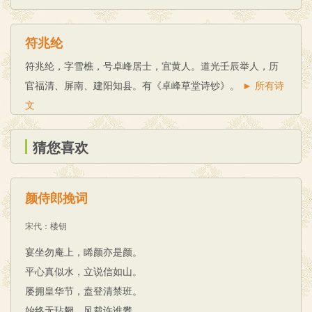
符兆纶
符兆纶，字雪樵，号卓峰居士，宜黄人。道光壬辰举人，历
官福清、屏南、建阳知县。有《卓峰草堂诗钞》。
► 所有诗
文
猜您喜欢
颜侍郎挽词
宋代
：
楼钥
宴坐勿庵上，睎颜亦是颜。
平心真似水，立说信如山。
屡拥皇华节，盍登清禁班。
始终无玷阙，风裁许谁攀。