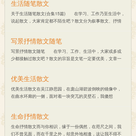
生活随笔散文
关于生活随笔散文(合集15篇) 在学习、工作乃至生活中，
说起散文，大家肯定都不陌生吧？散文分为叙事散文、抒情
散文、哲理散文。那么，你知道一篇好的散文要怎么写吗？
以下是小编精心整理的关于生活随笔散文，......
写景抒情散文随笔
写景抒情散文随笔 在学习、工作、生活中，大家或多或
少都接触过散文吧？散文的宗旨是文笔一定要优美，文章一
定要流畅。“形散而神不散”。什么样的散文才是真正的好散文
呢？下面是小编收集整理的写景抒情散文随笔......
优美生活散文
优美生活散文在吴江静思园，在庞山湖碧波倒映的镜像中，
在曲水环廊的一侧，面对着一块突兀的灵壁石，我傻想
着。 石高三丈，是我有限人生里所见到的最奇伟的妙
石。孔遍布周身，凡一千六百余孔，得亿万年造化成就之......
生命抒情散文
生命抒情散文而与你相识，缘于一份偶然，在咫尺之间，我
们不曾见面，而在千里之外，却意外地相逢，这让我不得不