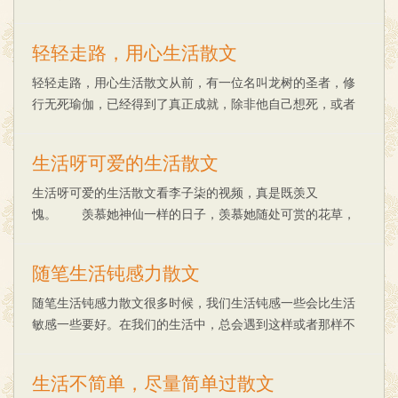
感叹缘分是件太奇妙的事。 那个季节，正是飘雪纷飞，
我放逐的心里没有温暖，在异乡的城市，一个人走......
轻轻走路，用心生活散文
轻轻走路，用心生活散文从前，有一位名叫龙树的圣者，修
行无死瑜伽，已经得到了真正成就，除非他自己想死，或者
死的因缘到来，外力没有一种方法可以杀死他。然而龙树知
道还有一种方法可以杀他，因为他从前曾经无心地......
生活呀可爱的生活散文
生活呀可爱的生活散文看李子柒的视频，真是既羡又
愧。 羡慕她神仙一样的日子，羡慕她随处可赏的花草，
羡慕她随手可摘的瓜果菜蔬，羡慕她的心灵手巧，真是只有
你想不到的，没有她做不来的。 愧的是，这样美好的......
随笔生活钝感力散文
随笔生活钝感力散文很多时候，我们生活钝感一些会比生活
敏感一些要好。在我们的生活中，总会遇到这样或者那样不
如意的事，如果过于敏感，事事计较，恐怕会让自己深陷其
中而不能自拔，甚至还可能会走上极端。熟悉三国......
生活不简单，尽量简单过散文