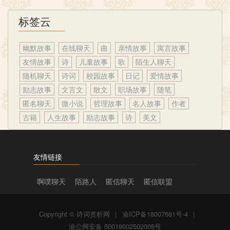
标签云
幽默故事
在线聊天
曲
亲情故事
寓言故事
友情故事
诗
儿童故事
歌
陌生人聊天
随机聊天
诗词
校园故事
日记
爱情故事
励志故事
文言文
散文
职场故事
随笔
匿名聊天
微小说
哲理故事
名人故事
作者
古籍
人生故事
励志故事
诗
美文
友情链接
啊噗聊天
陌路人
匿信聊天
匿信联盟
Copyright ©
诗词赏析网
|
渝ICP备18007681号-4
|
渝公网安备 50019002502005号