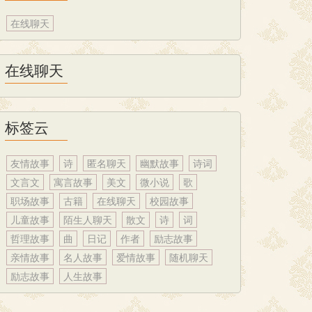
在线聊天
在线聊天
标签云
友情故事
诗
匿名聊天
幽默故事
诗词
文言文
寓言故事
美文
微小说
歌
职场故事
古籍
在线聊天
校园故事
儿童故事
陌生人聊天
散文
诗
词
哲理故事
曲
日记
作者
励志故事
亲情故事
名人故事
爱情故事
随机聊天
励志故事
人生故事