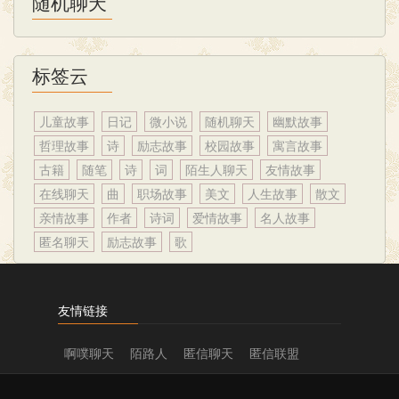
随机聊天
标签云
儿童故事
日记
微小说
随机聊天
幽默故事
哲理故事
诗
励志故事
校园故事
寓言故事
古籍
随笔
诗
词
陌生人聊天
友情故事
在线聊天
曲
职场故事
美文
人生故事
散文
亲情故事
作者
诗词
爱情故事
名人故事
匿名聊天
励志故事
歌
友情链接
啊噗聊天
陌路人
匿信聊天
匿信联盟