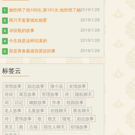
2019/1/28
她拒绝了他100次,第101次,他拒绝了她
1
2019/1/28
两只手套要彼此相爱
2
2019/1/28
冰纹瓶的故事
3
2019/1/28
今生就是这样结束的
4
2019/1/28
那是青春最值得原谅的事
5
标签云
亲情故事
励志故事
微小说
友情故事
诗词
寓言故事
哲理故事
诗
随机聊天
词
日记
幽默故事
作者
校园故事
名人故事
儿童故事
在线聊天
匿名聊天
诗
爱情故事
歌
散文
随笔
励志故事
美文
曲
古籍
陌生人聊天
职场故事
文言文