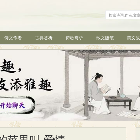
诗文作者
古典赏析
诗歌赏析
散文随笔
美文故
的苹果叫 爱情